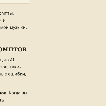
омпты,
и и
емой музыки.
омптов
щью AI
тов, таких
нные ошибки,
ов.
Когда вы
ть