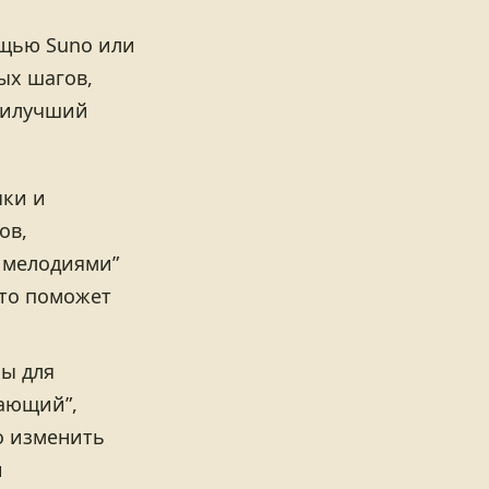
ощью Suno или
ых шагов,
наилучший
ыки и
ов,
 мелодиями”
Это поможет
ы для
вающий”,
о изменить
и