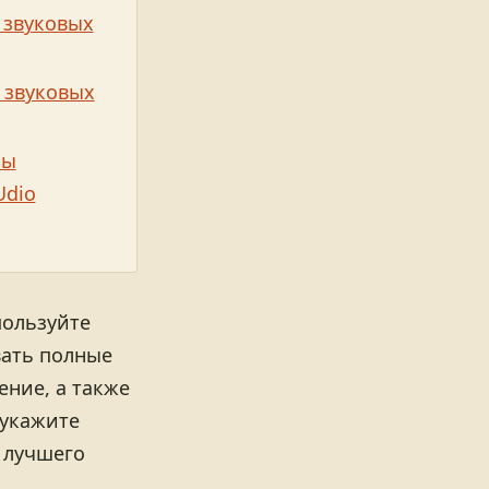
 звуковых
 звуковых
ры
Udio
пользуйте
вать полные
ение, а также
 укажите
 лучшего