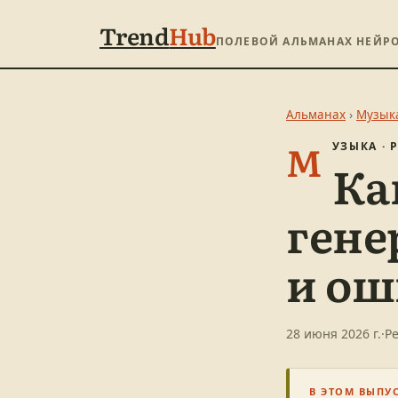
Trend
Hub
ПОЛЕВОЙ АЛЬМАНАХ НЕЙР
Альманах
›
Музык
М
УЗЫКА ·
Ка
гене
и ош
28 июня 2026 г.
·
Р
В ЭТОМ ВЫПУ