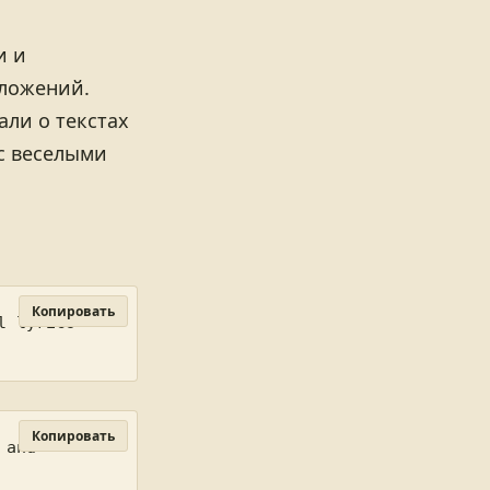
и и
дложений.
али о текстах
 с веселыми
Копировать
 lyrics 
Копировать
and 