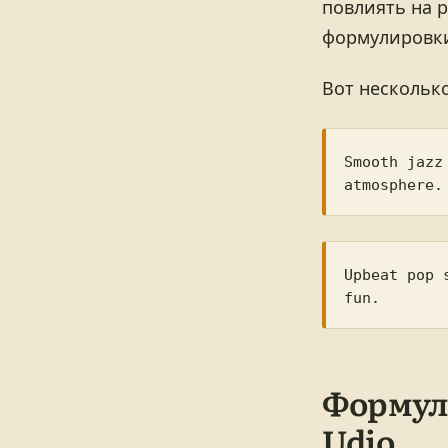
повлиять на р
формулировк
Вот нескольк
Smooth jazz
Upbeat pop 
Формул
Udio