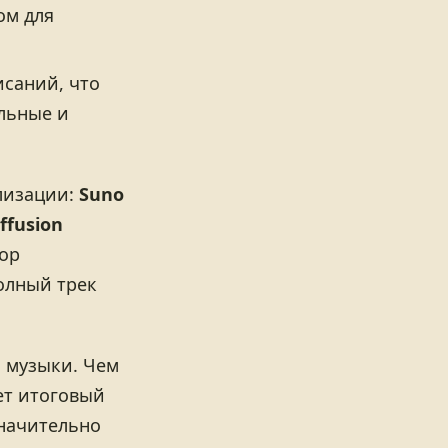
ом для
исаний, что
льные и
лизации:
Suno
iffusion
ор
олный трек
и музыки. Чем
ет итоговый
значительно