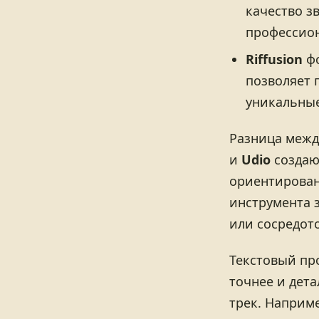
качество з
профессион
Riffusion
фо
позволяет 
уникальные
Разница межд
и
Udio
создаю
ориентирован
инструмента 
или сосредот
Текстовый пр
точнее и дет
трек. Наприме