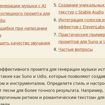
Создание уникальных
енерации музыки с AI
текстур с Stable Audio
успешного промпта для
Интеграция голосов и
dio
эффектов с ElevenLabs
ошибки при написании
Практические приме
в
промптов для Suno и 
шить качество звучания
Частые вопросы
 эффективного промпта для генерации музыки ис
такие как Suno и Udio, которые позволяют созда
ом и инструменталом. Определите стиль и настро
т песни для более точного результата. Например,
нергичным ритмом и романтическим текстом» для
дели.