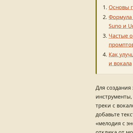
Основы г
Формула 
Suno и U
Частые 
промпто
Как улуч
и вокала
Для создания
инструменты, 
треки с вокал
добавьте текс
«мелодия с э
отклика от мо