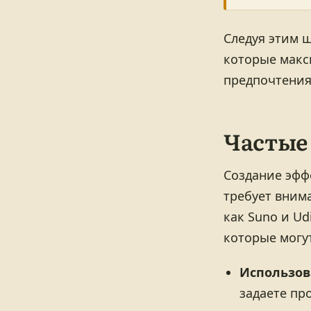
Следуя этим 
которые макс
предпочтения
Частые
Создание эфф
требует вним
как Suno и U
которые могут
Использов
задаете пр