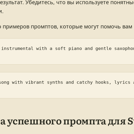
езультат. Убедитесь, что вы используете понятны
и.
о примеров промптов, которые могут помочь вам 
 instrumental with a soft piano and gentle saxophon
song with vibrant synths and catchy hooks, lyrics a
а успешного промпта для S