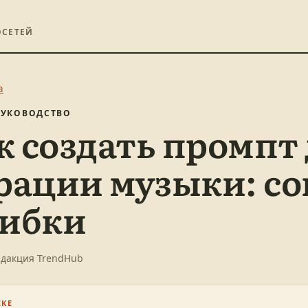
ОСЕТЕЙ
а
 РУКОВОДСТВО
к создать промпт
рации музыки: с
ибки
едакция TrendHub
СКЕ