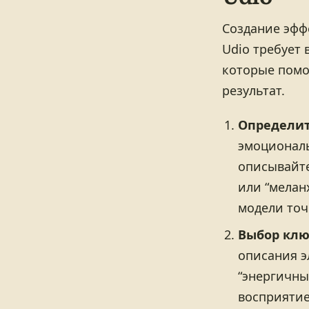
Создание эфф
Udio требует 
которые помо
результат.
Определит
эмоциональ
описывайте
или “мелан
модели точ
Выбор клю
описания э
“энергичны
восприятие