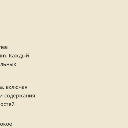
лее
ion
. Каждый
альных
а, включая
 и содержания
ностей
сокое