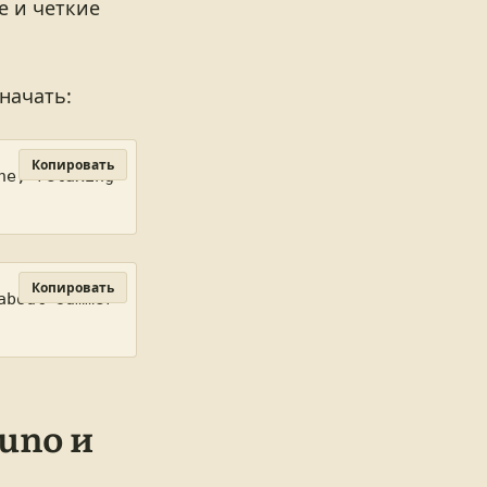
е и четкие
начать:
Копировать
e, relaxing 
Копировать
bout summer 
uno и