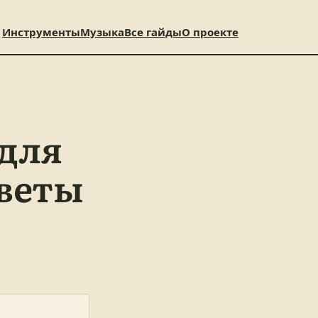
Инструменты
Музыка
Все гайды
О проекте
 для
оветы